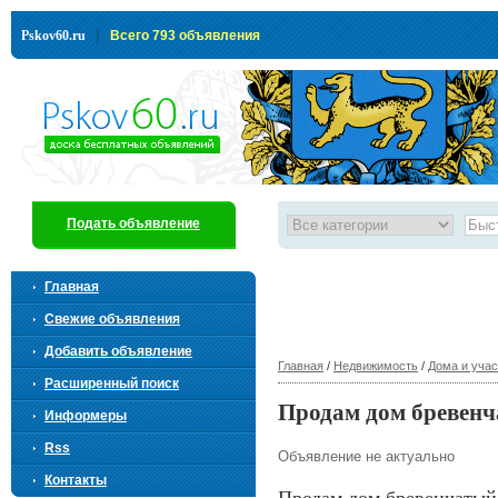
|
Pskov60.ru
Всего 793 объявления
Подать объявление
Главная
Свежие объявления
Добавить объявление
Главная
/
Недвижимость
/
Дома и учас
Расширенный поиск
Продам дом бревенч
Информеры
Rss
Объявление не актуально
Контакты