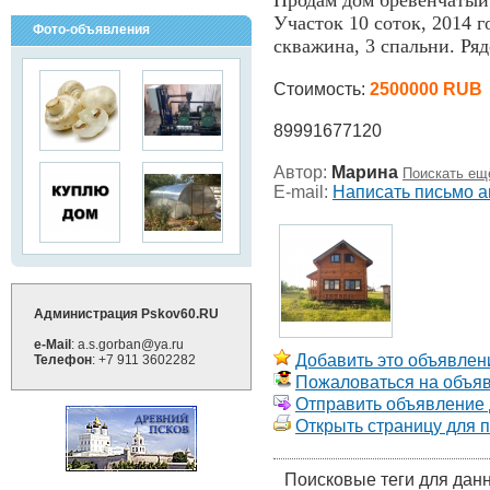
Продам дом бревенчатый 
Участок 10 соток, 2014 г
Фото-объявления
скважина, 3 спальни. Ряд
Стоимость:
2500000 RUB
89991677120
Автор:
Марина
Поискать ещ
E-mail:
Написать письмо а
Администрация Pskov60.RU
e-Mail
: a.s.gorban@ya.ru
Добавить это объявлени
Телефон
: +7 911 3602282
Пожаловаться на объя
Отправить объявление д
Открыть страницу для 
Поисковые теги для дан