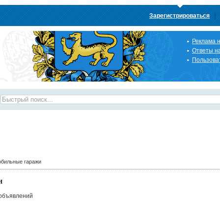
|
Зарегистрироваться
Реклама н
Ответы н
Пользова
обильные гаражи
и
 объявлений