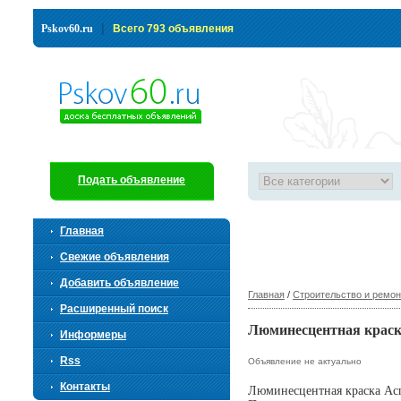
|
Pskov60.ru
Всего 793 объявления
Подать объявление
Главная
Свежие объявления
Добавить объявление
Главная
/
Строительство и ремон
Расширенный поиск
Люминесцентная краска
Информеры
Rss
Объявление не актуально
Контакты
Люминесцентная краска Acme