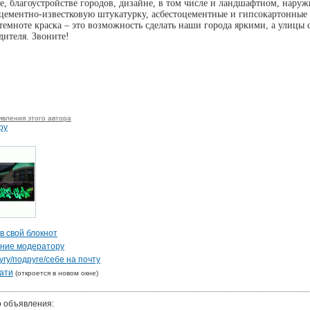
е, благоустройстве городов, дизайне, в том числе и ландшафтном, наруж
цементно-известковую штукатурку, асбестоцементные и гипсокартонные
темноте краска – это возможность сделать наши города яркими, а улицы
дителя. Звоните!
явления этого автора
ру
в свой блокнот
ение модератору
гу/подруге/себе на почту
ати
(откроется в новом окне)
о объявления: