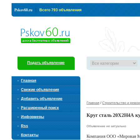
|
Pskov60.ru
Всего 793 объявления
Подать объявление
Главная
Свежие объявления
Добавить объявление
Главная
/
Строительство и ремон
Расширенный поиск
Круг сталь 20Х2Н4А ку
Информеры
Rss
Объявление не актуально
Контакты
Компания ООО «Мировая Мет