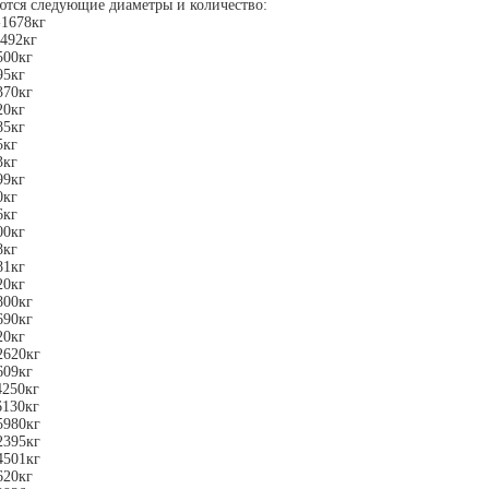
ются следующие диаметры и количество:
-1678кг
492кг
500кг
95кг
370кг
20кг
85кг
5кг
3кг
99кг
0кг
6кг
00кг
8кг
81кг
20кг
800кг
690кг
20кг
2620кг
609кг
4250кг
6130кг
5980кг
2395кг
4501кг
620кг