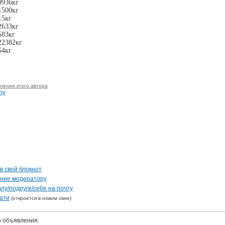
9936кг
1500кг
15кг
2633кг
583кг
22382кг
54кг
ления этого автора
ру
в свой блокнот
ение модератору
гу/подруге/себе на почту
ати
(откроется в новом окне)
о объявления: