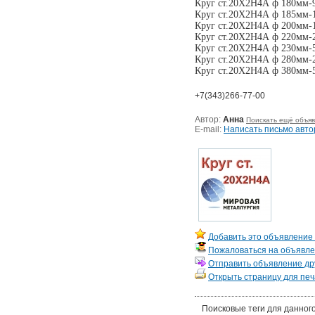
Круг ст.20Х2Н4А ф 180мм-
Круг ст.20Х2Н4А ф 185мм-
Круг ст.20Х2Н4А ф 200мм-
Круг ст.20Х2Н4А ф 220мм-
Круг ст.20Х2Н4А ф 230мм-
Круг ст.20Х2Н4А ф 280мм-
Круг ст.20Х2Н4А ф 380мм-
+7(343)266-77-00
Автор:
Анна
Поискать ещё объяв
E-mail:
Написать письмо авто
Добавить это объявление 
Пожаловаться на объявл
Отправить объявление дру
Открыть страницу для печ
Поисковые теги для данног