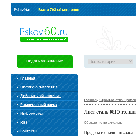
|
Pskov60.ru
Всего 793 объявления
Подать объявление
Главная
Свежие объявления
Добавить объявление
Главная
/
Строительство и ремон
Расширенный поиск
Лист сталь 08Ю толщино
Информеры
Rss
Объявление не актуально
Контакты
Продаем из наличия холодн