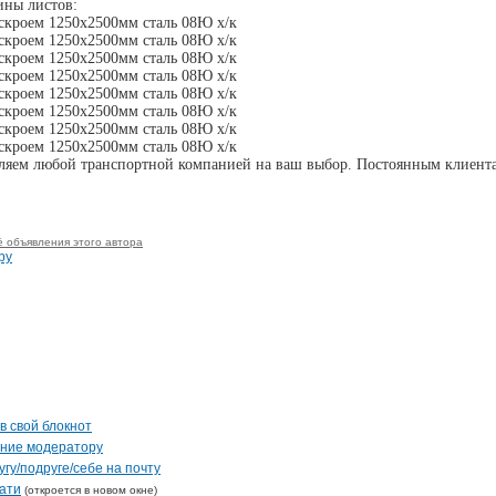
ины листов:
скроем 1250х2500мм сталь 08Ю х/к
скроем 1250х2500мм сталь 08Ю х/к
скроем 1250х2500мм сталь 08Ю х/к
скроем 1250х2500мм сталь 08Ю х/к
скроем 1250х2500мм сталь 08Ю х/к
скроем 1250х2500мм сталь 08Ю х/к
скроем 1250х2500мм сталь 08Ю х/к
скроем 1250х2500мм сталь 08Ю х/к
вляем любой транспортной компанией на ваш выбор. Постоянным клиент
ё объявления этого автора
ру
в свой блокнот
ение модератору
гу/подруге/себе на почту
ати
(откроется в новом окне)