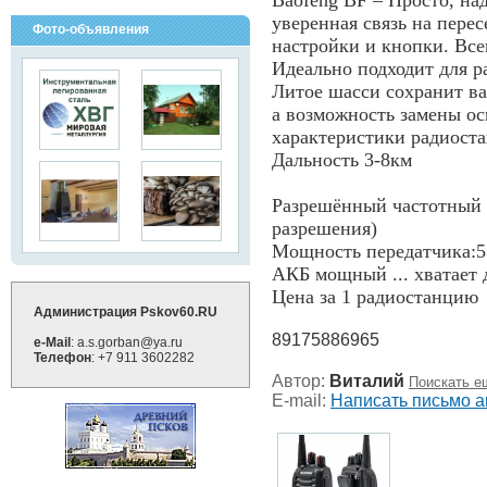
Baofeng BF – Просто, на
уверенная связь на пере
Фото-объявления
настройки и кнопки. Все
Идеально подходит для р
Литое шасси сохранит в
а возможность замены ос
характеристики радиост
Дальность 3-8км
Разрешённый частотный 
разрешения)
Мощность передатчика:5
АКБ мощный ... хватает д
Цена за 1 радиостанцию
Администрация Pskov60.RU
89175886965
e-Mail
: a.s.gorban@ya.ru
Телефон
: +7 911 3602282
Автор:
Виталий
Поискать е
E-mail:
Написать письмо а