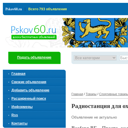
|
Pskov60.ru
Всего 793 объявления
Подать объявление
Главная
Свежие объявления
Добавить объявление
Главная
/
Товары
/
Спортивные товар
Расширенный поиск
Радиостанция для о
Информеры
Rss
Объявление не актуально
Контакты