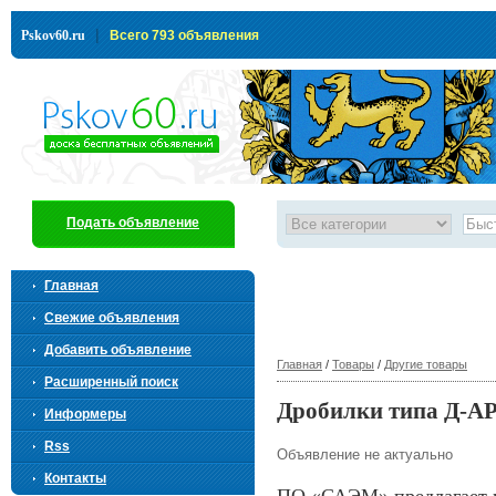
|
Pskov60.ru
Всего 793 объявления
Подать объявление
Главная
Свежие объявления
Добавить объявление
Главная
/
Товары
/
Другие товары
Расширенный поиск
Дробилки типа Д-АР
Информеры
Rss
Объявление не актуально
Контакты