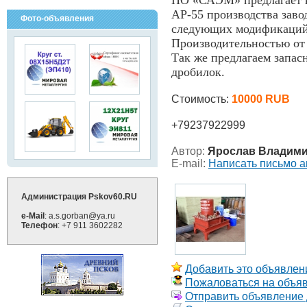
ПО «САЭМ» предлагает к
АР-55 производства з
Фото-объявления
следующих модификаций: 
Производительностью от 3
Так же предлагаем запас
дробилок.
Стоимость:
10000 RUB
+79237922999
Автор:
Ярослав Владим
E-mail:
Написать письмо а
Администрация Pskov60.RU
e-Mail
: a.s.gorban@ya.ru
Телефон
: +7 911 3602282
Добавить это объявлени
Пожаловаться на объя
Отправить объявление д