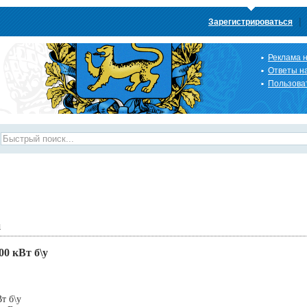
|
Зарегистрироваться
Реклама н
Ответы н
Пользова
ы
00 кВт б\у
т б\у