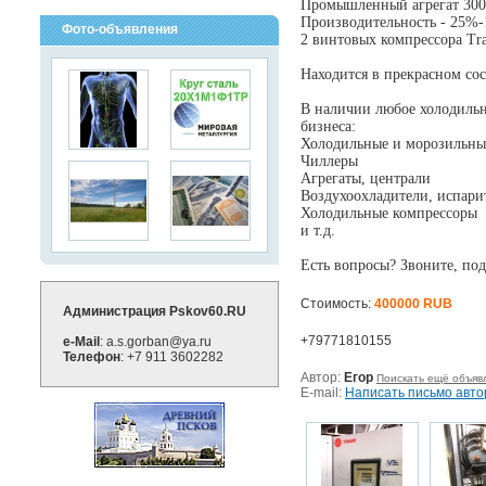
Промышленный агрегат 300
Производительность - 25%
Фото-объявления
2 винтовых компрессора Tr
Находится в прекрасном сос
В наличии любое холодильн
бизнеса:
Холодильные и морозильны
Чиллеры
Агрегаты, централи
Воздухоохладители, испари
Холодильные компрессоры
и т.д.
Есть вопросы? Звоните, под
Стоимость:
400000 RUB
Администрация Pskov60.RU
+79771810155
e-Mail
: a.s.gorban@ya.ru
Телефон
: +7 911 3602282
Автор:
Егор
Поискать ещё объяв
E-mail:
Написать письмо авто