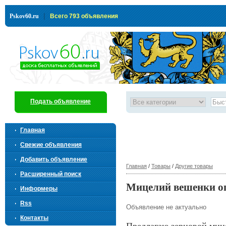
|
Pskov60.ru
Всего 793 объявления
Подать объявление
Главная
Свежие объявления
Добавить объявление
Главная
/
Товары
/
Другие товары
Расширенный поиск
Мицелий вешенки о
Информеры
Rss
Объявление не актуально
Контакты