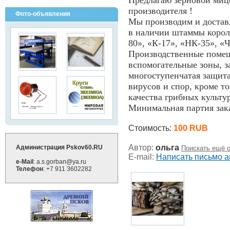
Предлагаю зерновой миц
производителя !
Фото-объявления
Мы производим и достав
в наличии штаммы корол
80», «К-17», «НК-35», «
Производственные помещ
вспомогательные зоны, за
многоступенчатая защита
вирусов и спор, кроме т
качества грибных культур
Минимальная партия зака
Стоимость:
100 RUB
Автор:
ольга
Администрация Pskov60.RU
Поискать ещё о
E-mail:
Написать письмо а
e-Mail
: a.s.gorban@ya.ru
Телефон
: +7 911 3602282