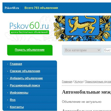
|
Pskov60.ru
Всего 793 объявления
Подать объявление
Главная
Свежие объявления
Добавить объявление
Главная
/
Услуги
/
Транспортные грузо
Расширенный поиск
Автомобильные меж
Информеры
Rss
Объявление не актуально
Контакты