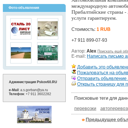
Автомобильная компани
международную автомоби
Фото-объявления
Прибалтийские страны - 
услуги гарантируем.
Стоимость:
1 RUB
+7 911 899-07-93
Автор:
Alex
Поискать ещё об
E-mail:
Написать письмо а
Добавить это объявлени
Пожаловаться на объя
Отправить объявление д
Администрация Pskov60.RU
Открыть страницу для 
e-Mail
: a.s.gorban@ya.ru
Телефон
: +7 911 3602282
Поисковые теги для дан
перевозки
автоперевоз
Предыдущее объ