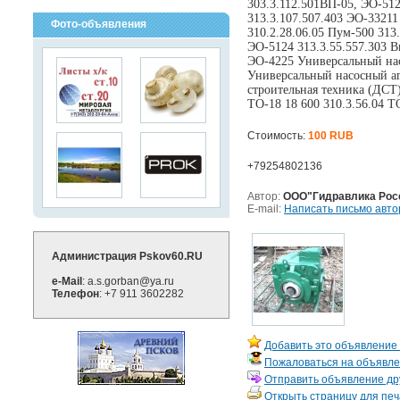
303.3.112.501ВП-05, ЭО-512
313.3.107.507.403 ЭО-33211
Фото-объявления
310.2.28.06.05 Пум-500 313
ЭО-5124 313.3.55.557.303 В
ЭО-4225 Универсальный нас
Универсальный насосный аг
строительная техника (ДСТ) 
ТО-18 18 600 310.3.56.04 ТО
Стоимость:
100 RUB
+79254802136
Автор:
ООО"Гидравлика Рос
E-mail:
Написать письмо авто
Администрация Pskov60.RU
e-Mail
: a.s.gorban@ya.ru
Телефон
: +7 911 3602282
Добавить это объявление 
Пожаловаться на объявл
Отправить объявление дру
Открыть страницу для печ