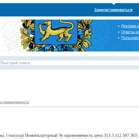
|
Зарегистрироваться
Реклама н
Ответы н
Пользова
 и принадлежности
ры, г/насосы) Номенклатурный № применяемость цена 313.3.112.507.303