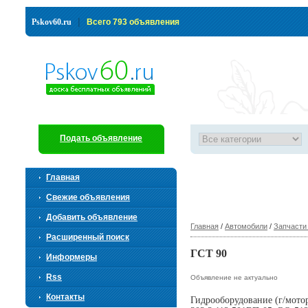
|
Pskov60.ru
Всего 793 объявления
Подать объявление
Главная
Свежие объявления
Добавить объявление
Главная
/
Автомобили
/
Запчасти
Расширенный поиск
ГСТ 90
Информеры
Rss
Объявление не актуально
Контакты
Гидрооборудование (г/мото