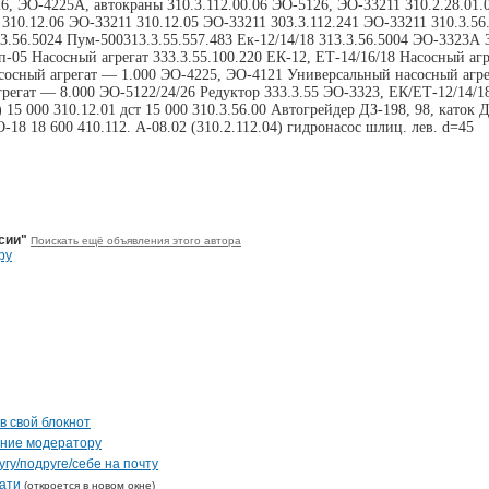
6, ЭО-4225А, автокраны 310.3.112.00.06 ЭО-5126, ЭО-33211 310.2.28.01.
 310.12.06 ЭО-33211 310.12.05 ЭО-33211 303.3.112.241 ЭО-33211 310.3.56
.3.56.5024 Пум-500313.3.55.557.483 Ек-12/14/18 313.3.56.5004 ЭО-3323А 
п-05 Насосный агрегат 333.3.55.100.220 ЕК-12, ЕТ-14/16/18 Насосный агре
осный агрегат — 1.000 ЭО-4225, ЭО-4121 Универсальный насосный агре
регат — 8.000 ЭО-5122/24/26 Редуктор 333.3.55 ЭО-3323, ЕК/ЕТ-12/14/1
15 000 310.12.01 дст 15 000 310.3.56.00 Автогрейдер ДЗ-198, 98, каток Д
-18 18 600 410.112. А-08.02 (310.2.112.04) гидронасос шлиц. лев. d=45
сии"
Поискать ещё объявления этого автора
ру
в свой блокнот
ение модератору
гу/подруге/себе на почту
ати
(откроется в новом окне)