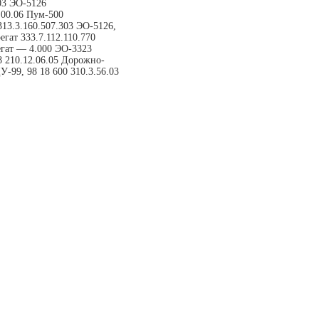
03 ЭО-5126
.00.06 Пум-500
313.3.160.507.303 ЭО-5126,
гат 333.7.112.110.770
гат — 4.000 ЭО-3323
8 210.12.06.05 Дорожно-
У-99, 98 18 600 310.3.56.03