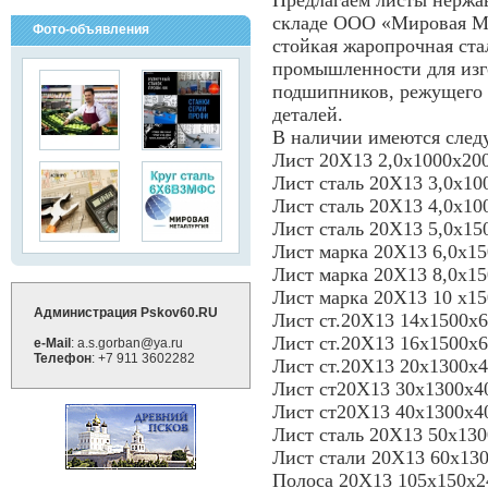
Предлагаем листы нержа
складе ООО «Мировая Ме
Фото-объявления
стойкая жаропрочная ста
промышленности для изг
подшипников, режущего 
деталей.
В наличии имеются сле
Лист 20Х13 2,0х1000х200
Лист сталь 20Х13 3,0х10
Лист сталь 20Х13 4,0х10
Лист сталь 20Х13 5,0х15
Лист марка 20Х13 6,0х15
Лист марка 20Х13 8,0х15
Лист марка 20Х13 10 х15
Администрация Pskov60.RU
Лист ст.20Х13 14х1500х6
Лист ст.20Х13 16х1500х6
e-Mail
: a.s.gorban@ya.ru
Телефон
: +7 911 3602282
Лист ст.20Х13 20х1300х4
Лист ст20Х13 30х1300х40
Лист ст20Х13 40х1300х40
Лист сталь 20Х13 50х130
Лист стали 20Х13 60х130
Полоса 20Х13 105х150х24