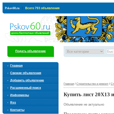
|
Pskov60.ru
Всего 793 объявления
Подать объявление
Главная
Свежие объявления
Добавить объявление
Главная
/
Строительство и ремонт
/
Ст
Расширенный поиск
Купить лист 20Х13 
Информеры
Rss
Объявление не актуально
Контакты