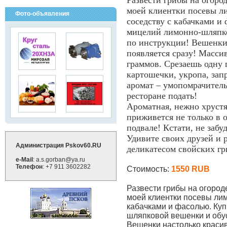
Развести грибы на огоро
моей клиентки посевы л
Фото-объявления
соседству с кабачками и
мицелий лимонно-шляпко
по инструкции! Вешенки 
появляется сразу! Масси
граммов. Срезаешь одну г
картошечки, укропа, за
аромат – умопомрачитель
ресторане подать!
Ароматная, нежно хруст
приживется не только в 
подвале! Кстати, не забу
Удивите своих друзей и
Администрация Pskov60.RU
деликатесом свойских гр
e-Mail
: a.s.gorban@ya.ru
Телефон
: +7 911 3602282
Стоимость:
1550 RUB
Развести грибы на огород
моей клиентки посевы лим
кабачками и фасолью. Куп
шляпковой вешенки и обус
Вешенки настолько красив