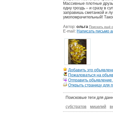
Массивные плотные друзы
одну гроздь – и сразу в с
заправишь сметанкой и лу
умопомрачительный! Такой
Автор:
ольга
Поискать ещё о
E-mail:
Написать письмо а
Добавить это объявлени
Пожаловаться на объя
Отправить объявление д
Открыть страницу для 
Поисковые теги для дан
субстратов
мицелий
в