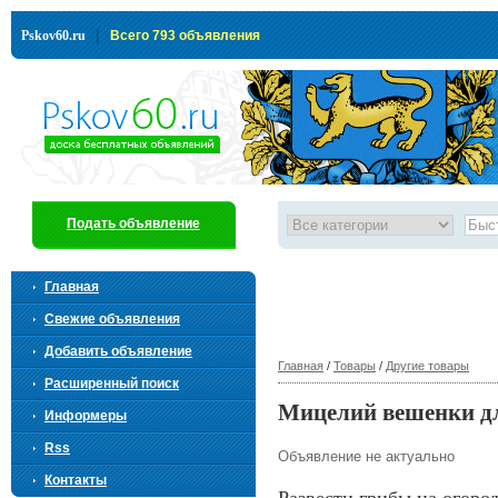
|
Pskov60.ru
Всего 793 объявления
Подать объявление
Главная
Свежие объявления
Добавить объявление
Главная
/
Товары
/
Другие товары
Расширенный поиск
Мицелий вешенки дл
Информеры
Rss
Объявление не актуально
Контакты