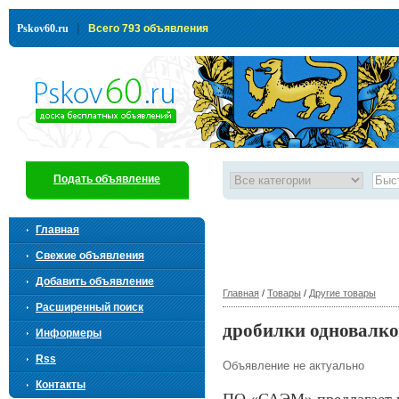
|
Pskov60.ru
Всего 793 объявления
Подать объявление
Главная
Свежие объявления
Добавить объявление
Главная
/
Товары
/
Другие товары
Расширенный поиск
дробилки одновалк
Информеры
Rss
Объявление не актуально
Контакты