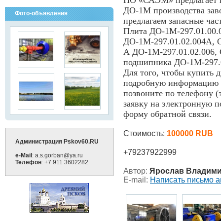
ПО «САЭМ» предлагает к
ДО-1М производства з
Фото-объявления
предлагаем запасные ча
Плита ДО-1М-297.01.00.0
ДО-1М-297.01.02.004А, 
А ДО-1М-297.01.02.006, 
подшипника ДО-1М-297.0
Для того, чтобы купить 
подробную информацию 
позвоните по телефону (
заявку на электронную п
форму обратной связи.
Стоимость:
100000 RUB
Администрация Pskov60.RU
+79237922999
e-Mail
: a.s.gorban@ya.ru
Телефон
: +7 911 3602282
Автор:
Ярослав Владим
E-mail:
Написать письмо а